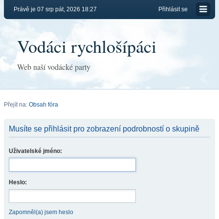
Právě je 07 srp pát, 2026 18:27
Přihlásit se
Vodáci rychlošípáci
Web naší vodácké party
Přejít na:
Obsah fóra
Musíte se přihlásit pro zobrazení podrobností o skupině
Uživatelské jméno:
Heslo:
Zapomněl(a) jsem heslo