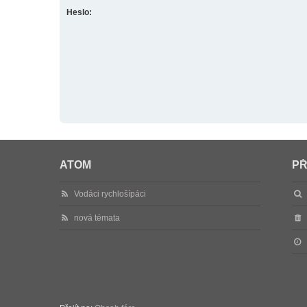
Heslo:
ATOM
PŘ
Vodáci rychlošípáci
nová témata