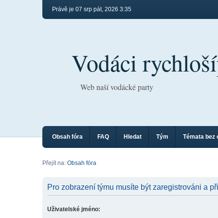
Právě je 07 srp pát, 2026 3:35
Vodáci rychloší
Web naší vodácké party
Obsah fóra
FAQ
Hledat
Tým
Témata bez 
Přejít na:
Obsah fóra
Pro zobrazení týmu musíte být zaregistrováni a př
Uživatelské jméno: