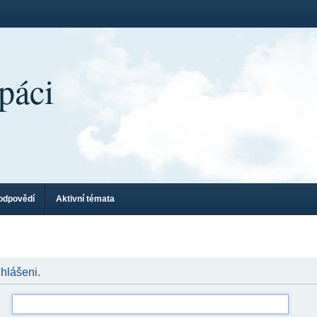
páci
odpovědí
Aktivní témata
ihlášeni.