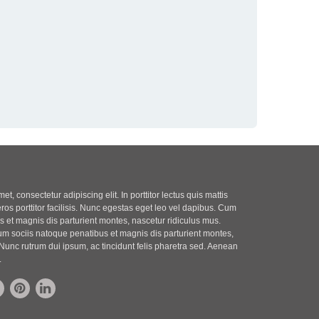
t, consectetur adipiscing elit. In porttitor lectus quis mattis
eros porttitor facilisis. Nunc egestas eget leo vel dapibus. Cum
 et magnis dis parturient montes, nascetur ridiculus mus.
m sociis natoque penatibus et magnis dis parturient montes,
Nunc rutrum dui ipsum, ac tincidunt felis pharetra sed. Aenean
.