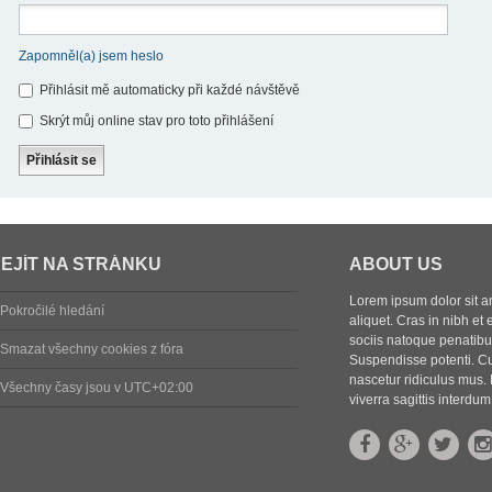
Zapomněl(a) jsem heslo
Přihlásit mě automaticky při každé návštěvě
Skrýt můj online stav pro toto přihlášení
EJÍT NA STRÁNKU
ABOUT US
Lorem ipsum dolor sit ame
Pokročilé hledání
aliquet. Cras in nibh et 
sociis natoque penatibus
Smazat všechny cookies z fóra
Suspendisse potenti. Cu
nascetur ridiculus mus. 
Všechny časy jsou v
UTC+02:00
viverra sagittis interdum