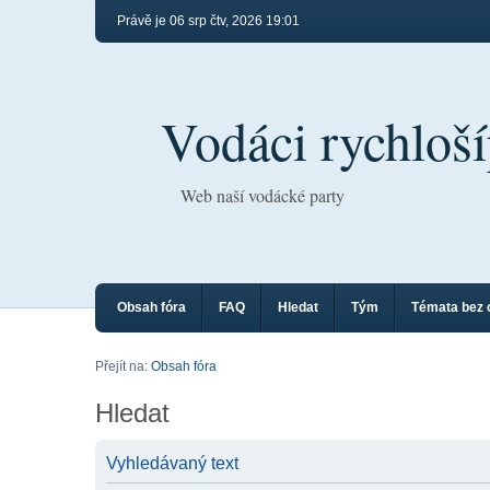
Právě je 06 srp čtv, 2026 19:01
Vodáci rychloší
Web naší vodácké party
Obsah fóra
FAQ
Hledat
Tým
Témata bez 
Přejít na:
Obsah fóra
Hledat
Vyhledávaný text