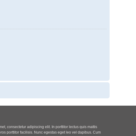
t, consectetur adipiscing elit. In porttitor lectus quis mattis
eros porttitor facilisis. Nunc egestas eget leo vel dapibus. Cum