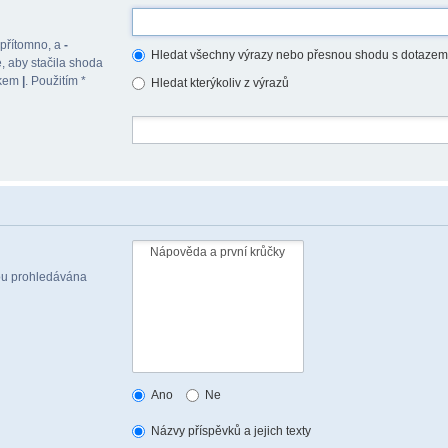
 přítomno, a
-
Hledat všechny výrazy nebo přesnou shodu s dotazem
, aby stačila shoda
akem
|
. Použitím *
Hledat kterýkoliv z výrazů
sou prohledávána
Ano
Ne
Názvy příspěvků a jejich texty