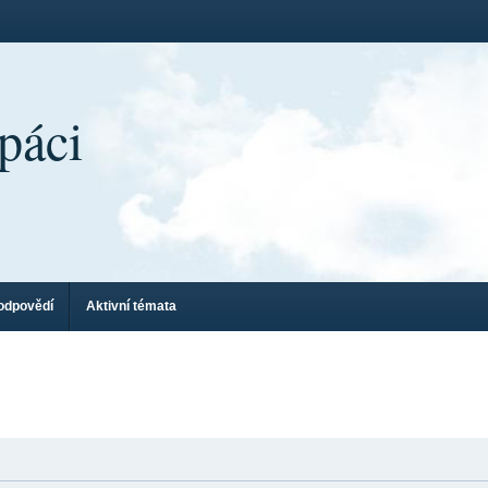
páci
odpovědí
Aktivní témata