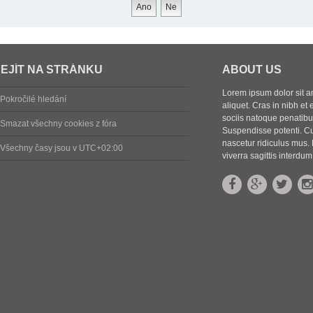
EJÍT NA STRÁNKU
ABOUT US
Lorem ipsum dolor sit ame
Pokročilé hledání
aliquet. Cras in nibh et 
sociis natoque penatibus
Smazat všechny cookies z fóra
Suspendisse potenti. Cu
nascetur ridiculus mus. 
Všechny časy jsou v
UTC+02:00
viverra sagittis interdum