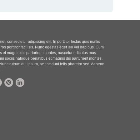
t, consectetur adipiscing elit. In porttitor lectus quis mattis
eros porttitor facilisis. Nunc egestas eget leo vel dapibus. Cum
 et magnis dis parturient montes, nascetur ridiculus mus.
m sociis natoque penatibus et magnis dis parturient montes,
Nunc rutrum dui ipsum, ac tincidunt felis pharetra sed. Aenean
.