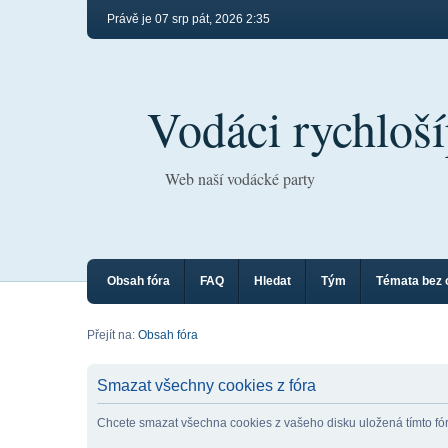
Právě je 07 srp pát, 2026 2:35
Vodáci rychloší
Web naší vodácké party
Obsah fóra
FAQ
Hledat
Tým
Témata bez 
Přejít na:
Obsah fóra
Smazat všechny cookies z fóra
Chcete smazat všechna cookies z vašeho disku uložená tímto f